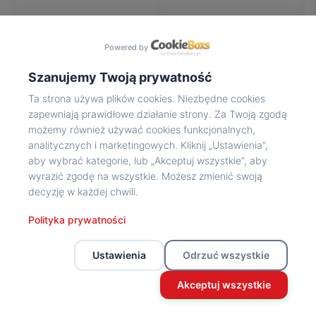
Na
wycieczkę
marsz!
Powered by
Muzea
Opowieść
Szanujemy Twoją prywatność
Powstańca
Ta strona używa plików cookies. Niezbędne cookies
Chwała
zapewniają prawidłowe działanie strony. Za Twoją zgodą
bohaterom
możemy również używać cookies funkcjonalnych,
Wybitni
analitycznych i marketingowych. Kliknij „Ustawienia”,
uczestnicy
aby wybrać kategorie, lub „Akceptuj wszystkie”, aby
Powstania
wyrazić zgodę na wszystkie. Możesz zmienić swoją
Wspomnienia
decyzję w każdej chwili.
o
Powstańcach
Polityka prywatności
Z
powstańczego
Ustawienia
Odrzuć wszystkie
archiwum
Z
Akceptuj wszystkie
powstańczego
archiwum