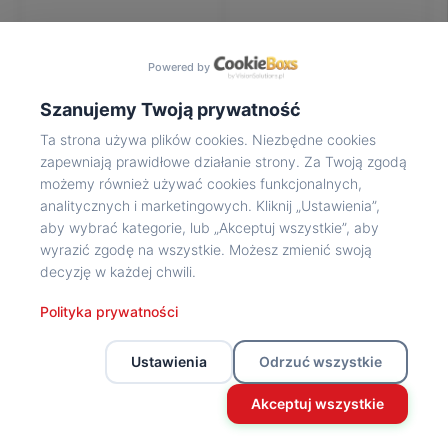
Na
wycieczkę
marsz!
Powered by
Muzea
Opowieść
Szanujemy Twoją prywatność
Powstańca
Ta strona używa plików cookies. Niezbędne cookies
Chwała
zapewniają prawidłowe działanie strony. Za Twoją zgodą
bohaterom
możemy również używać cookies funkcjonalnych,
Wybitni
analitycznych i marketingowych. Kliknij „Ustawienia”,
uczestnicy
aby wybrać kategorie, lub „Akceptuj wszystkie”, aby
Powstania
wyrazić zgodę na wszystkie. Możesz zmienić swoją
Wspomnienia
decyzję w każdej chwili.
o
Powstańcach
Polityka prywatności
Z
powstańczego
Ustawienia
Odrzuć wszystkie
archiwum
Z
Akceptuj wszystkie
powstańczego
archiwum