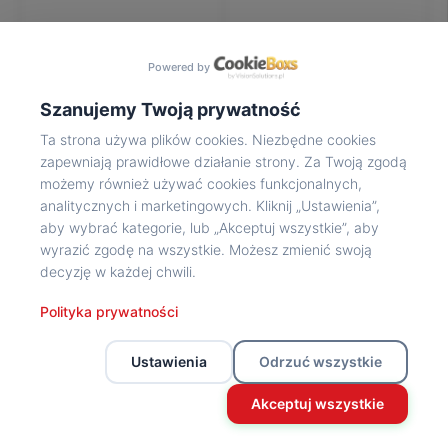
Na
wycieczkę
marsz!
Powered by
Muzea
Opowieść
Szanujemy Twoją prywatność
Powstańca
Ta strona używa plików cookies. Niezbędne cookies
Chwała
zapewniają prawidłowe działanie strony. Za Twoją zgodą
bohaterom
możemy również używać cookies funkcjonalnych,
Wybitni
analitycznych i marketingowych. Kliknij „Ustawienia”,
uczestnicy
aby wybrać kategorie, lub „Akceptuj wszystkie”, aby
Powstania
wyrazić zgodę na wszystkie. Możesz zmienić swoją
Wspomnienia
decyzję w każdej chwili.
o
Powstańcach
Polityka prywatności
Z
powstańczego
Ustawienia
Odrzuć wszystkie
archiwum
Z
Akceptuj wszystkie
powstańczego
archiwum