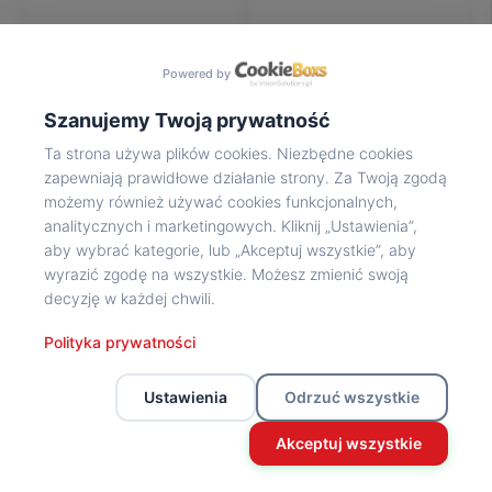
Na
wycieczkę
marsz!
Powered by
Muzea
Opowieść
Szanujemy Twoją prywatność
Powstańca
Ta strona używa plików cookies. Niezbędne cookies
Chwała
zapewniają prawidłowe działanie strony. Za Twoją zgodą
bohaterom
możemy również używać cookies funkcjonalnych,
Wybitni
analitycznych i marketingowych. Kliknij „Ustawienia”,
uczestnicy
aby wybrać kategorie, lub „Akceptuj wszystkie”, aby
Powstania
wyrazić zgodę na wszystkie. Możesz zmienić swoją
Wspomnienia
decyzję w każdej chwili.
o
Powstańcach
Polityka prywatności
Z
powstańczego
Ustawienia
Odrzuć wszystkie
archiwum
Z
Akceptuj wszystkie
powstańczego
archiwum