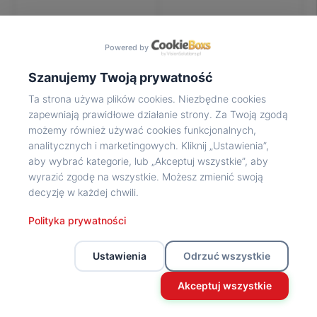
Na
wycieczkę
marsz!
Powered by
Muzea
Opowieść
Szanujemy Twoją prywatność
Powstańca
Ta strona używa plików cookies. Niezbędne cookies
Chwała
zapewniają prawidłowe działanie strony. Za Twoją zgodą
bohaterom
możemy również używać cookies funkcjonalnych,
Wybitni
analitycznych i marketingowych. Kliknij „Ustawienia”,
uczestnicy
aby wybrać kategorie, lub „Akceptuj wszystkie”, aby
Powstania
wyrazić zgodę na wszystkie. Możesz zmienić swoją
Wspomnienia
decyzję w każdej chwili.
o
Powstańcach
Polityka prywatności
Z
powstańczego
Ustawienia
Odrzuć wszystkie
archiwum
Z
Akceptuj wszystkie
powstańczego
archiwum