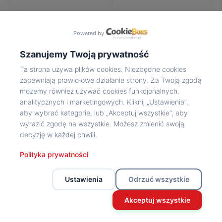
Na
wycieczkę
marsz!
Powered by
Muzea
Opowieść
Szanujemy Twoją prywatność
Powstańca
Ta strona używa plików cookies. Niezbędne cookies
Chwała
zapewniają prawidłowe działanie strony. Za Twoją zgodą
bohaterom
możemy również używać cookies funkcjonalnych,
Wybitni
analitycznych i marketingowych. Kliknij „Ustawienia”,
uczestnicy
aby wybrać kategorie, lub „Akceptuj wszystkie”, aby
Powstania
wyrazić zgodę na wszystkie. Możesz zmienić swoją
Wspomnienia
decyzję w każdej chwili.
o
Powstańcach
Polityka prywatności
Z
powstańczego
Ustawienia
Odrzuć wszystkie
archiwum
Z
Akceptuj wszystkie
powstańczego
archiwum