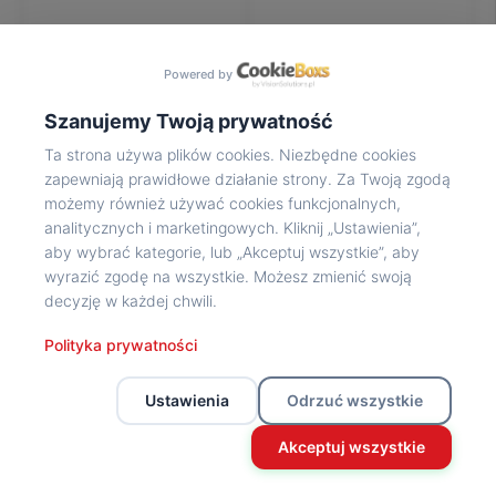
Na
wycieczkę
marsz!
Powered by
Muzea
Opowieść
Szanujemy Twoją prywatność
Powstańca
Ta strona używa plików cookies. Niezbędne cookies
Chwała
zapewniają prawidłowe działanie strony. Za Twoją zgodą
bohaterom
możemy również używać cookies funkcjonalnych,
Wybitni
analitycznych i marketingowych. Kliknij „Ustawienia”,
uczestnicy
aby wybrać kategorie, lub „Akceptuj wszystkie”, aby
Powstania
wyrazić zgodę na wszystkie. Możesz zmienić swoją
Wspomnienia
decyzję w każdej chwili.
o
Powstańcach
Polityka prywatności
Z
powstańczego
Ustawienia
Odrzuć wszystkie
archiwum
Z
Akceptuj wszystkie
powstańczego
archiwum