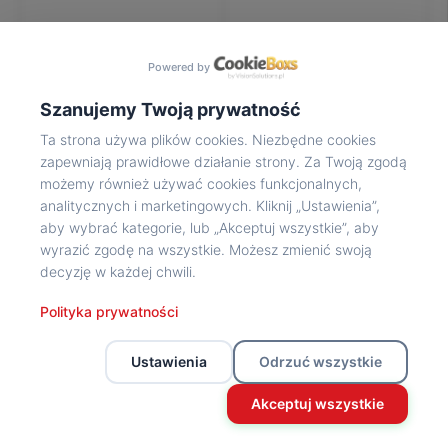
Na
wycieczkę
marsz!
Powered by
Muzea
Opowieść
Szanujemy Twoją prywatność
Powstańca
Ta strona używa plików cookies. Niezbędne cookies
Chwała
zapewniają prawidłowe działanie strony. Za Twoją zgodą
bohaterom
możemy również używać cookies funkcjonalnych,
Wybitni
analitycznych i marketingowych. Kliknij „Ustawienia”,
uczestnicy
aby wybrać kategorie, lub „Akceptuj wszystkie”, aby
Powstania
wyrazić zgodę na wszystkie. Możesz zmienić swoją
Wspomnienia
decyzję w każdej chwili.
o
Powstańcach
Polityka prywatności
Z
powstańczego
Ustawienia
Odrzuć wszystkie
archiwum
Z
Akceptuj wszystkie
powstańczego
archiwum