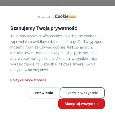
Na
wycieczkę
marsz!
Powered by
Muzea
Opowieść
Szanujemy Twoją prywatność
Powstańca
Ta strona używa plików cookies. Niezbędne cookies
Chwała
zapewniają prawidłowe działanie strony. Za Twoją zgodą
bohaterom
możemy również używać cookies funkcjonalnych,
Wybitni
analitycznych i marketingowych. Kliknij „Ustawienia”,
uczestnicy
aby wybrać kategorie, lub „Akceptuj wszystkie”, aby
Powstania
wyrazić zgodę na wszystkie. Możesz zmienić swoją
Wspomnienia
decyzję w każdej chwili.
o
Powstańcach
Polityka prywatności
Z
powstańczego
Ustawienia
Odrzuć wszystkie
archiwum
Z
Akceptuj wszystkie
powstańczego
archiwum