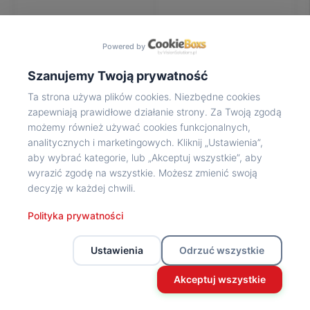
Na
wycieczkę
marsz!
Powered by
Muzea
Opowieść
Szanujemy Twoją prywatność
Powstańca
Ta strona używa plików cookies. Niezbędne cookies
Chwała
zapewniają prawidłowe działanie strony. Za Twoją zgodą
bohaterom
możemy również używać cookies funkcjonalnych,
Wybitni
analitycznych i marketingowych. Kliknij „Ustawienia”,
uczestnicy
aby wybrać kategorie, lub „Akceptuj wszystkie”, aby
Powstania
wyrazić zgodę na wszystkie. Możesz zmienić swoją
Wspomnienia
decyzję w każdej chwili.
o
Powstańcach
Polityka prywatności
Z
powstańczego
Ustawienia
Odrzuć wszystkie
archiwum
Z
Akceptuj wszystkie
powstańczego
archiwum