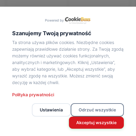
Na
wycieczkę
marsz!
Powered by
Muzea
Opowieść
Szanujemy Twoją prywatność
Powstańca
Ta strona używa plików cookies. Niezbędne cookies
Chwała
zapewniają prawidłowe działanie strony. Za Twoją zgodą
bohaterom
możemy również używać cookies funkcjonalnych,
Wybitni
analitycznych i marketingowych. Kliknij „Ustawienia”,
uczestnicy
aby wybrać kategorie, lub „Akceptuj wszystkie”, aby
Powstania
wyrazić zgodę na wszystkie. Możesz zmienić swoją
Wspomnienia
decyzję w każdej chwili.
o
Powstańcach
Polityka prywatności
Z
powstańczego
Ustawienia
Odrzuć wszystkie
archiwum
Z
Akceptuj wszystkie
powstańczego
archiwum