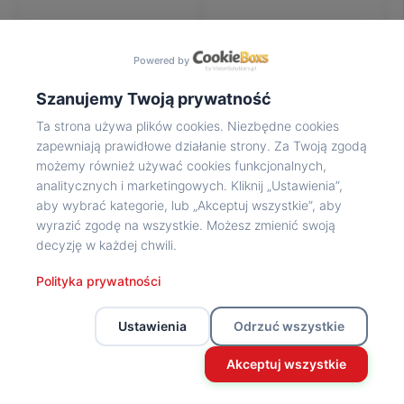
Na
wycieczkę
marsz!
Powered by
Muzea
Opowieść
Szanujemy Twoją prywatność
Powstańca
Ta strona używa plików cookies. Niezbędne cookies
Chwała
zapewniają prawidłowe działanie strony. Za Twoją zgodą
bohaterom
możemy również używać cookies funkcjonalnych,
Wybitni
analitycznych i marketingowych. Kliknij „Ustawienia”,
uczestnicy
aby wybrać kategorie, lub „Akceptuj wszystkie”, aby
Powstania
wyrazić zgodę na wszystkie. Możesz zmienić swoją
Wspomnienia
decyzję w każdej chwili.
o
Powstańcach
Polityka prywatności
Z
powstańczego
Ustawienia
Odrzuć wszystkie
archiwum
Z
Akceptuj wszystkie
powstańczego
archiwum