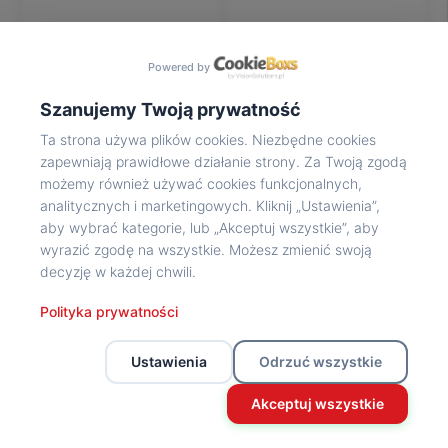
Na
wycieczkę
marsz!
Powered by
Muzea
Opowieść
Szanujemy Twoją prywatność
Powstańca
Ta strona używa plików cookies. Niezbędne cookies
Chwała
zapewniają prawidłowe działanie strony. Za Twoją zgodą
bohaterom
możemy również używać cookies funkcjonalnych,
Wybitni
analitycznych i marketingowych. Kliknij „Ustawienia”,
uczestnicy
aby wybrać kategorie, lub „Akceptuj wszystkie”, aby
Powstania
wyrazić zgodę na wszystkie. Możesz zmienić swoją
Wspomnienia
decyzję w każdej chwili.
o
Powstańcach
Polityka prywatności
Z
powstańczego
Ustawienia
Odrzuć wszystkie
archiwum
Z
Akceptuj wszystkie
powstańczego
archiwum