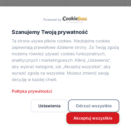
Na
wycieczkę
marsz!
Powered by
Muzea
Opowieść
Szanujemy Twoją prywatność
Powstańca
Ta strona używa plików cookies. Niezbędne cookies
Chwała
zapewniają prawidłowe działanie strony. Za Twoją zgodą
bohaterom
możemy również używać cookies funkcjonalnych,
Wybitni
analitycznych i marketingowych. Kliknij „Ustawienia”,
uczestnicy
aby wybrać kategorie, lub „Akceptuj wszystkie”, aby
Powstania
wyrazić zgodę na wszystkie. Możesz zmienić swoją
Wspomnienia
decyzję w każdej chwili.
o
Powstańcach
Polityka prywatności
Z
powstańczego
Ustawienia
Odrzuć wszystkie
archiwum
Z
Akceptuj wszystkie
powstańczego
archiwum