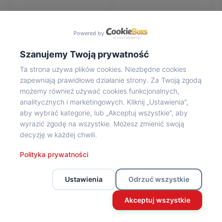
Na
wycieczkę
marsz!
Powered by
Muzea
Opowieść
Szanujemy Twoją prywatność
Powstańca
Ta strona używa plików cookies. Niezbędne cookies
Chwała
zapewniają prawidłowe działanie strony. Za Twoją zgodą
bohaterom
możemy również używać cookies funkcjonalnych,
Wybitni
analitycznych i marketingowych. Kliknij „Ustawienia”,
uczestnicy
aby wybrać kategorie, lub „Akceptuj wszystkie”, aby
Powstania
wyrazić zgodę na wszystkie. Możesz zmienić swoją
Wspomnienia
decyzję w każdej chwili.
o
Powstańcach
Polityka prywatności
Z
powstańczego
Ustawienia
Odrzuć wszystkie
archiwum
Z
Akceptuj wszystkie
powstańczego
archiwum