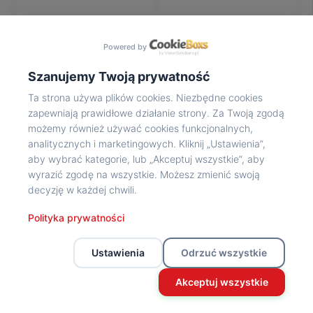
Na
wycieczkę
marsz!
Powered by
Muzea
Opowieść
Szanujemy Twoją prywatność
Powstańca
Ta strona używa plików cookies. Niezbędne cookies
Chwała
zapewniają prawidłowe działanie strony. Za Twoją zgodą
bohaterom
możemy również używać cookies funkcjonalnych,
Wybitni
analitycznych i marketingowych. Kliknij „Ustawienia”,
uczestnicy
aby wybrać kategorie, lub „Akceptuj wszystkie”, aby
Powstania
wyrazić zgodę na wszystkie. Możesz zmienić swoją
Wspomnienia
decyzję w każdej chwili.
o
Powstańcach
Polityka prywatności
Z
powstańczego
Ustawienia
Odrzuć wszystkie
archiwum
Z
Akceptuj wszystkie
powstańczego
archiwum