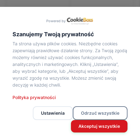
Na
wycieczkę
marsz!
Powered by
Muzea
Opowieść
Szanujemy Twoją prywatność
Powstańca
Ta strona używa plików cookies. Niezbędne cookies
Chwała
zapewniają prawidłowe działanie strony. Za Twoją zgodą
bohaterom
możemy również używać cookies funkcjonalnych,
Wybitni
analitycznych i marketingowych. Kliknij „Ustawienia”,
uczestnicy
aby wybrać kategorie, lub „Akceptuj wszystkie”, aby
Powstania
wyrazić zgodę na wszystkie. Możesz zmienić swoją
Wspomnienia
decyzję w każdej chwili.
o
Powstańcach
Polityka prywatności
Z
powstańczego
Ustawienia
Odrzuć wszystkie
archiwum
Z
Akceptuj wszystkie
powstańczego
archiwum