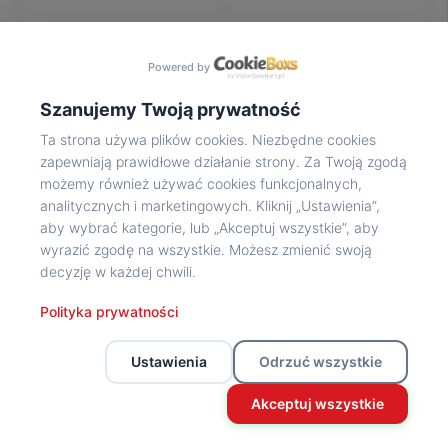
Na
wycieczkę
marsz!
Powered by
Muzea
Opowieść
Szanujemy Twoją prywatność
Powstańca
Ta strona używa plików cookies. Niezbędne cookies
Chwała
zapewniają prawidłowe działanie strony. Za Twoją zgodą
bohaterom
możemy również używać cookies funkcjonalnych,
Wybitni
analitycznych i marketingowych. Kliknij „Ustawienia”,
uczestnicy
aby wybrać kategorie, lub „Akceptuj wszystkie”, aby
Powstania
wyrazić zgodę na wszystkie. Możesz zmienić swoją
Wspomnienia
decyzję w każdej chwili.
o
Powstańcach
Polityka prywatności
Z
powstańczego
Ustawienia
Odrzuć wszystkie
archiwum
Z
Akceptuj wszystkie
powstańczego
archiwum