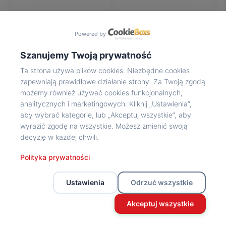
Na
wycieczkę
marsz!
Powered by
Muzea
Opowieść
Szanujemy Twoją prywatność
Powstańca
Ta strona używa plików cookies. Niezbędne cookies
Chwała
zapewniają prawidłowe działanie strony. Za Twoją zgodą
bohaterom
możemy również używać cookies funkcjonalnych,
Wybitni
analitycznych i marketingowych. Kliknij „Ustawienia”,
uczestnicy
aby wybrać kategorie, lub „Akceptuj wszystkie”, aby
Powstania
wyrazić zgodę na wszystkie. Możesz zmienić swoją
Wspomnienia
decyzję w każdej chwili.
o
Powstańcach
Polityka prywatności
Z
powstańczego
Ustawienia
Odrzuć wszystkie
archiwum
Z
Akceptuj wszystkie
powstańczego
archiwum