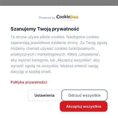
Na
wycieczkę
marsz!
Powered by
Muzea
Opowieść
Szanujemy Twoją prywatność
Powstańca
Ta strona używa plików cookies. Niezbędne cookies
Chwała
zapewniają prawidłowe działanie strony. Za Twoją zgodą
bohaterom
możemy również używać cookies funkcjonalnych,
Wybitni
analitycznych i marketingowych. Kliknij „Ustawienia”,
uczestnicy
aby wybrać kategorie, lub „Akceptuj wszystkie”, aby
Powstania
wyrazić zgodę na wszystkie. Możesz zmienić swoją
Wspomnienia
decyzję w każdej chwili.
o
Powstańcach
Polityka prywatności
Z
powstańczego
Ustawienia
Odrzuć wszystkie
archiwum
Z
Akceptuj wszystkie
powstańczego
archiwum