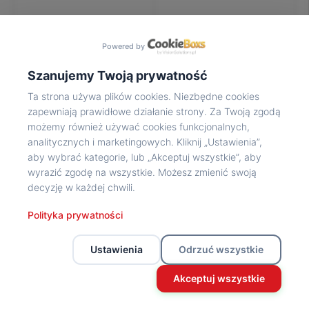
Na
wycieczkę
marsz!
Powered by
Muzea
Opowieść
Szanujemy Twoją prywatność
Powstańca
Ta strona używa plików cookies. Niezbędne cookies
Chwała
zapewniają prawidłowe działanie strony. Za Twoją zgodą
bohaterom
możemy również używać cookies funkcjonalnych,
Wybitni
analitycznych i marketingowych. Kliknij „Ustawienia”,
uczestnicy
aby wybrać kategorie, lub „Akceptuj wszystkie”, aby
Powstania
wyrazić zgodę na wszystkie. Możesz zmienić swoją
Wspomnienia
decyzję w każdej chwili.
o
Powstańcach
Polityka prywatności
Z
powstańczego
Ustawienia
Odrzuć wszystkie
archiwum
Z
Akceptuj wszystkie
powstańczego
archiwum