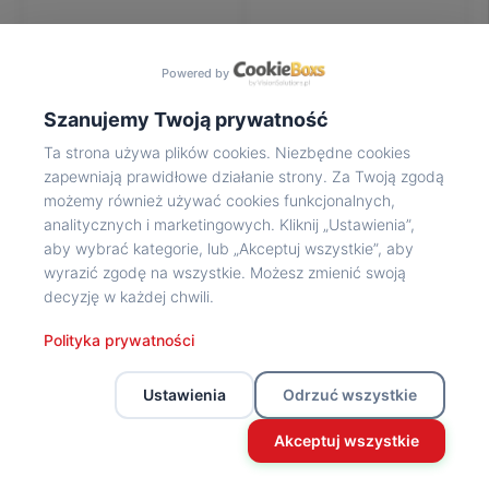
Na
wycieczkę
marsz!
Powered by
Muzea
Opowieść
Szanujemy Twoją prywatność
Powstańca
Ta strona używa plików cookies. Niezbędne cookies
Chwała
zapewniają prawidłowe działanie strony. Za Twoją zgodą
bohaterom
możemy również używać cookies funkcjonalnych,
Wybitni
analitycznych i marketingowych. Kliknij „Ustawienia”,
uczestnicy
aby wybrać kategorie, lub „Akceptuj wszystkie”, aby
Powstania
wyrazić zgodę na wszystkie. Możesz zmienić swoją
Wspomnienia
decyzję w każdej chwili.
o
Powstańcach
Polityka prywatności
Z
powstańczego
Ustawienia
Odrzuć wszystkie
archiwum
Z
Akceptuj wszystkie
powstańczego
archiwum