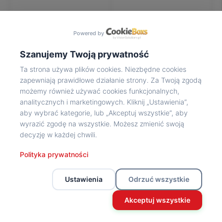
Na
wycieczkę
marsz!
Powered by
Muzea
Opowieść
Szanujemy Twoją prywatność
Powstańca
Ta strona używa plików cookies. Niezbędne cookies
Chwała
zapewniają prawidłowe działanie strony. Za Twoją zgodą
bohaterom
możemy również używać cookies funkcjonalnych,
Wybitni
analitycznych i marketingowych. Kliknij „Ustawienia”,
uczestnicy
aby wybrać kategorie, lub „Akceptuj wszystkie”, aby
Powstania
wyrazić zgodę na wszystkie. Możesz zmienić swoją
Wspomnienia
decyzję w każdej chwili.
o
Powstańcach
Polityka prywatności
Z
powstańczego
Ustawienia
Odrzuć wszystkie
archiwum
Z
Akceptuj wszystkie
powstańczego
archiwum