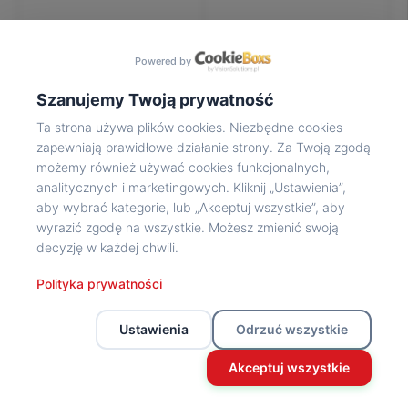
Na
wycieczkę
marsz!
Powered by
Muzea
Opowieść
Szanujemy Twoją prywatność
Powstańca
Ta strona używa plików cookies. Niezbędne cookies
Chwała
zapewniają prawidłowe działanie strony. Za Twoją zgodą
bohaterom
możemy również używać cookies funkcjonalnych,
Wybitni
analitycznych i marketingowych. Kliknij „Ustawienia”,
uczestnicy
aby wybrać kategorie, lub „Akceptuj wszystkie”, aby
Powstania
wyrazić zgodę na wszystkie. Możesz zmienić swoją
Wspomnienia
decyzję w każdej chwili.
o
Powstańcach
Polityka prywatności
Z
powstańczego
Ustawienia
Odrzuć wszystkie
archiwum
Z
Akceptuj wszystkie
powstańczego
archiwum