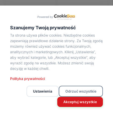
Na
wycieczkę
marsz!
Powered by
Muzea
Opowieść
Szanujemy Twoją prywatność
Powstańca
Ta strona używa plików cookies. Niezbędne cookies
Chwała
zapewniają prawidłowe działanie strony. Za Twoją zgodą
bohaterom
możemy również używać cookies funkcjonalnych,
Wybitni
analitycznych i marketingowych. Kliknij „Ustawienia”,
uczestnicy
aby wybrać kategorie, lub „Akceptuj wszystkie”, aby
Powstania
wyrazić zgodę na wszystkie. Możesz zmienić swoją
Wspomnienia
decyzję w każdej chwili.
o
Powstańcach
Polityka prywatności
Z
powstańczego
Ustawienia
Odrzuć wszystkie
archiwum
Z
Akceptuj wszystkie
powstańczego
archiwum