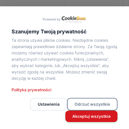
Na
wycieczkę
marsz!
Powered by
Muzea
Opowieść
Szanujemy Twoją prywatność
Powstańca
Ta strona używa plików cookies. Niezbędne cookies
Chwała
zapewniają prawidłowe działanie strony. Za Twoją zgodą
bohaterom
możemy również używać cookies funkcjonalnych,
Wybitni
analitycznych i marketingowych. Kliknij „Ustawienia”,
uczestnicy
aby wybrać kategorie, lub „Akceptuj wszystkie”, aby
Powstania
wyrazić zgodę na wszystkie. Możesz zmienić swoją
Wspomnienia
decyzję w każdej chwili.
o
Powstańcach
Polityka prywatności
Z
powstańczego
Ustawienia
Odrzuć wszystkie
archiwum
Z
Akceptuj wszystkie
powstańczego
archiwum