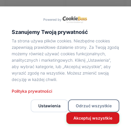
Na
wycieczkę
marsz!
Powered by
Muzea
Opowieść
Szanujemy Twoją prywatność
Powstańca
Ta strona używa plików cookies. Niezbędne cookies
Chwała
zapewniają prawidłowe działanie strony. Za Twoją zgodą
bohaterom
możemy również używać cookies funkcjonalnych,
Wybitni
analitycznych i marketingowych. Kliknij „Ustawienia”,
uczestnicy
aby wybrać kategorie, lub „Akceptuj wszystkie”, aby
Powstania
wyrazić zgodę na wszystkie. Możesz zmienić swoją
Wspomnienia
decyzję w każdej chwili.
o
Powstańcach
Polityka prywatności
Z
powstańczego
Ustawienia
Odrzuć wszystkie
archiwum
Z
Akceptuj wszystkie
powstańczego
archiwum