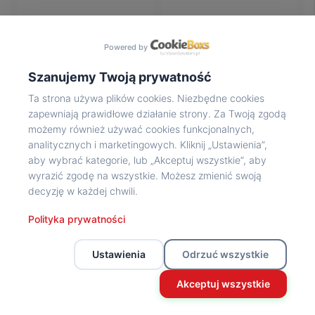
Na
wycieczkę
marsz!
Powered by
Muzea
Opowieść
Szanujemy Twoją prywatność
Powstańca
Ta strona używa plików cookies. Niezbędne cookies
Chwała
zapewniają prawidłowe działanie strony. Za Twoją zgodą
bohaterom
możemy również używać cookies funkcjonalnych,
Wybitni
analitycznych i marketingowych. Kliknij „Ustawienia”,
uczestnicy
aby wybrać kategorie, lub „Akceptuj wszystkie”, aby
Powstania
wyrazić zgodę na wszystkie. Możesz zmienić swoją
Wspomnienia
decyzję w każdej chwili.
o
Powstańcach
Polityka prywatności
Z
powstańczego
Ustawienia
Odrzuć wszystkie
archiwum
Z
Akceptuj wszystkie
powstańczego
archiwum