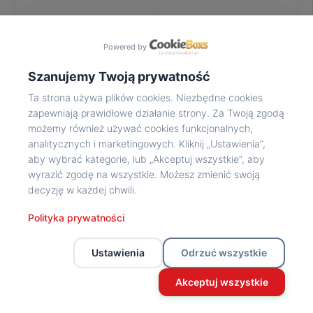
Na
wycieczkę
marsz!
Powered by
Muzea
Opowieść
Szanujemy Twoją prywatność
Powstańca
Ta strona używa plików cookies. Niezbędne cookies
Chwała
zapewniają prawidłowe działanie strony. Za Twoją zgodą
bohaterom
możemy również używać cookies funkcjonalnych,
Wybitni
analitycznych i marketingowych. Kliknij „Ustawienia”,
uczestnicy
aby wybrać kategorie, lub „Akceptuj wszystkie”, aby
Powstania
wyrazić zgodę na wszystkie. Możesz zmienić swoją
Wspomnienia
decyzję w każdej chwili.
o
Powstańcach
Polityka prywatności
Z
powstańczego
Ustawienia
Odrzuć wszystkie
archiwum
Z
Akceptuj wszystkie
powstańczego
archiwum