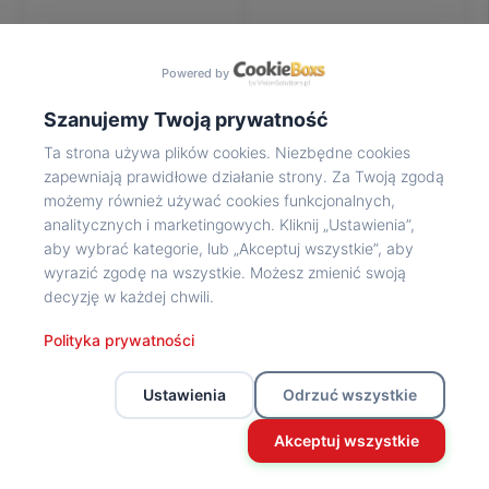
Na
wycieczkę
marsz!
Powered by
Muzea
Opowieść
Szanujemy Twoją prywatność
Powstańca
Ta strona używa plików cookies. Niezbędne cookies
Chwała
zapewniają prawidłowe działanie strony. Za Twoją zgodą
bohaterom
możemy również używać cookies funkcjonalnych,
Wybitni
analitycznych i marketingowych. Kliknij „Ustawienia”,
uczestnicy
aby wybrać kategorie, lub „Akceptuj wszystkie”, aby
Powstania
wyrazić zgodę na wszystkie. Możesz zmienić swoją
Wspomnienia
decyzję w każdej chwili.
o
Powstańcach
Polityka prywatności
Z
powstańczego
Ustawienia
Odrzuć wszystkie
archiwum
Z
Akceptuj wszystkie
powstańczego
archiwum