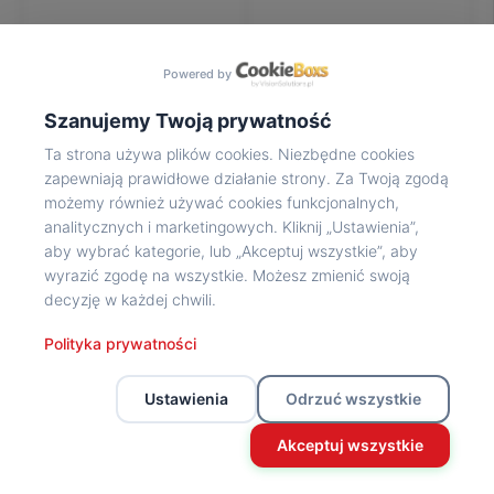
Na
wycieczkę
marsz!
Powered by
Muzea
Opowieść
Szanujemy Twoją prywatność
Powstańca
Ta strona używa plików cookies. Niezbędne cookies
Chwała
zapewniają prawidłowe działanie strony. Za Twoją zgodą
bohaterom
możemy również używać cookies funkcjonalnych,
Wybitni
analitycznych i marketingowych. Kliknij „Ustawienia”,
uczestnicy
aby wybrać kategorie, lub „Akceptuj wszystkie”, aby
Powstania
wyrazić zgodę na wszystkie. Możesz zmienić swoją
Wspomnienia
decyzję w każdej chwili.
o
Powstańcach
Polityka prywatności
Z
powstańczego
Ustawienia
Odrzuć wszystkie
archiwum
Z
Akceptuj wszystkie
powstańczego
archiwum