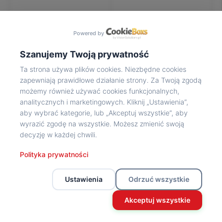
Na
wycieczkę
marsz!
Powered by
Muzea
Opowieść
Szanujemy Twoją prywatność
Powstańca
Ta strona używa plików cookies. Niezbędne cookies
Chwała
zapewniają prawidłowe działanie strony. Za Twoją zgodą
bohaterom
możemy również używać cookies funkcjonalnych,
Wybitni
analitycznych i marketingowych. Kliknij „Ustawienia”,
uczestnicy
aby wybrać kategorie, lub „Akceptuj wszystkie”, aby
Powstania
wyrazić zgodę na wszystkie. Możesz zmienić swoją
Wspomnienia
decyzję w każdej chwili.
o
Powstańcach
Polityka prywatności
Z
powstańczego
Ustawienia
Odrzuć wszystkie
archiwum
Z
Akceptuj wszystkie
powstańczego
archiwum