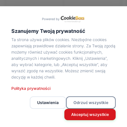
Na
wycieczkę
marsz!
Powered by
Muzea
Opowieść
Szanujemy Twoją prywatność
Powstańca
Ta strona używa plików cookies. Niezbędne cookies
Chwała
zapewniają prawidłowe działanie strony. Za Twoją zgodą
bohaterom
możemy również używać cookies funkcjonalnych,
Wybitni
analitycznych i marketingowych. Kliknij „Ustawienia”,
uczestnicy
aby wybrać kategorie, lub „Akceptuj wszystkie”, aby
Powstania
wyrazić zgodę na wszystkie. Możesz zmienić swoją
Wspomnienia
decyzję w każdej chwili.
o
Powstańcach
Polityka prywatności
Z
powstańczego
Ustawienia
Odrzuć wszystkie
archiwum
Z
Akceptuj wszystkie
powstańczego
archiwum