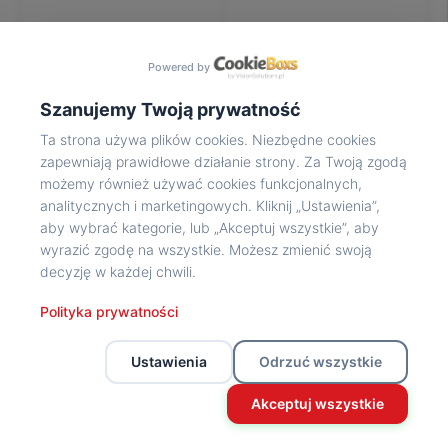
Na
wycieczkę
marsz!
Powered by
Muzea
Opowieść
Szanujemy Twoją prywatność
Powstańca
Ta strona używa plików cookies. Niezbędne cookies
Chwała
zapewniają prawidłowe działanie strony. Za Twoją zgodą
bohaterom
możemy również używać cookies funkcjonalnych,
Wybitni
analitycznych i marketingowych. Kliknij „Ustawienia”,
uczestnicy
aby wybrać kategorie, lub „Akceptuj wszystkie”, aby
Powstania
wyrazić zgodę na wszystkie. Możesz zmienić swoją
Wspomnienia
decyzję w każdej chwili.
o
Powstańcach
Polityka prywatności
Z
powstańczego
Ustawienia
Odrzuć wszystkie
archiwum
Z
Akceptuj wszystkie
powstańczego
archiwum